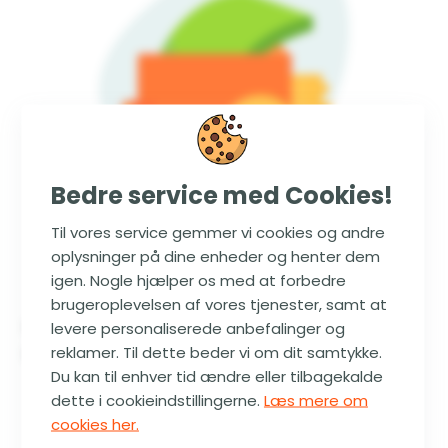
Bedre service med Cookies!
1.
Til vores service gemmer vi cookies og andre
oplysninger på dine enheder og henter dem
HVAD ER DIT ØNSKEDE LÅNEBELØB?
igen. Nogle hjælper os med at forbedre
brugeroplevelsen af vores tjenester, samt at
Start med at indtaste det ønskede lånebeløb,
levere personaliserede anbefalinger og
reklamer. Til dette beder vi om dit samtykke.
lånets løbetid, e-mailadresse og telefonnummer.
Du kan til enhver tid ændre eller tilbagekalde
dette i cookieindstillingerne.
Læs mere om
cookies her.